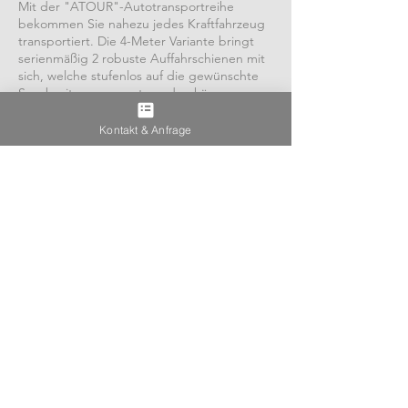
Mit der "ATOUR"-Autotransportreihe
bekommen Sie nahezu jedes Kraftfahrzeug
transportiert. Die 4-Meter Variante bringt
serienmäßig 2 robuste Auffahrschienen mit
sich, welche stufenlos auf die gewünschte
Spurbreite angepasst werden können.
Seine verzinkte Ladefläche ist gleichzeitig
eine stufenlos mechanisch kippbare Brücke.
Kontakt & Anfrage
Ist er in schräger Auffahrposition kann das
Fahrzeug direkt auffahren werden.
ZUR PKW-ANHÄNGER ÜBERSICHT
Einfach. Fair. Mieten.