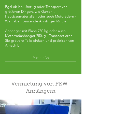
Egal ob bei Umzug oder Transport von
größeren Dingen, wie Garten-,
Hausbaumaterialien oder auch Motorädern -
Wir haben passende Anhänger für Sie!
Anhänger mit Plane 750 kg oder auch
Motorradanhänger 750kg - Transportieren
Sie größere Teile einfach und praktisch von
A nach B.
Mehr Infos
Vermietung von PKW-
Anhängern