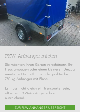
PKW-Anhänger mieten
Sie möchten Ihren Garten verschönern, Ihr
Haus umbauen oder einen kleineren Umzug
meistern? Hier hilft Ihnen der praktische
750-kg Anhänger mit Plane.
Es muss nicht gleich ein Transporter sein,
oft ist ein PKW-Anhänger schon
ausreichend.
ZUR PKW-ANHÄNGER ÜBERSICHT