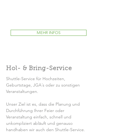
für alle.
Damit alle Gäste sicher zur
Feier/Veranstaltung und/oder wieder
nach Hause kommen, ist ein Shuttle-
Service perfekt.
MEHR INFOS
Hol- & Bring-Service
Shuttle-Service für Hochzeiten,
Geburtstage, JGA´s oder zu sonstigen
Veranstaltungen.
Unser Ziel ist es, dass die Planung und
Durchführung Ihrer Feier oder
Veranstaltung einfach, schnell und
unkompliziert abläuft und genauso
handhaben wir auch den​ Shuttle-Service.