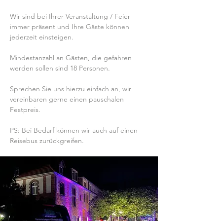
Wir sind bei Ihrer Veranstaltung / Feier
immer präsent und Ihre Gäste können
jederzeit einsteigen.
Mindestanzahl an Gästen, die gefahren
werden sollen sind 18 Personen.
Sprechen Sie uns hierzu einfach an, wir
vereinbaren gerne einen pauschalen
Festpreis.
PS: Bei Bedarf können wir auch auf einen
Reisebus zurückgreifen.